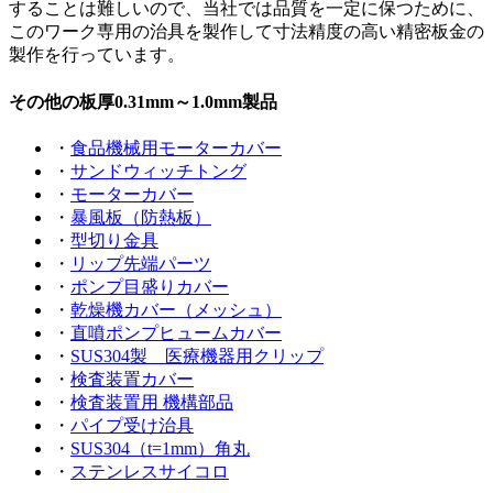
することは難しいので、当社では品質を一定に保つために、
このワーク専用の治具を製作して寸法精度の高い精密板金の
製作を行っています。
その他の板厚0.31mm～1.0mm製品
・
食品機械用モーターカバー
・
サンドウィッチトング
・
モーターカバー
・
暴風板（防熱板）
・
型切り金具
・
リップ先端パーツ
・
ポンプ目盛りカバー
・
乾燥機カバー（メッシュ）
・
直噴ポンプヒュームカバー
・
SUS304製 医療機器用クリップ
・
検査装置カバー
・
検査装置用 機構部品
・
パイプ受け治具
・
SUS304（t=1mm）角丸
・
ステンレスサイコロ