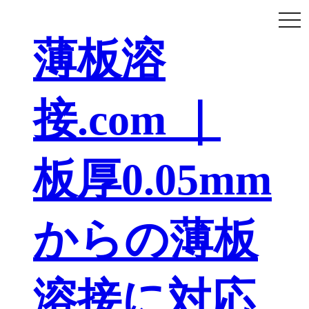
togg
navi
薄板溶
接.com ｜
板厚0.05mm
からの薄板
溶接に対応