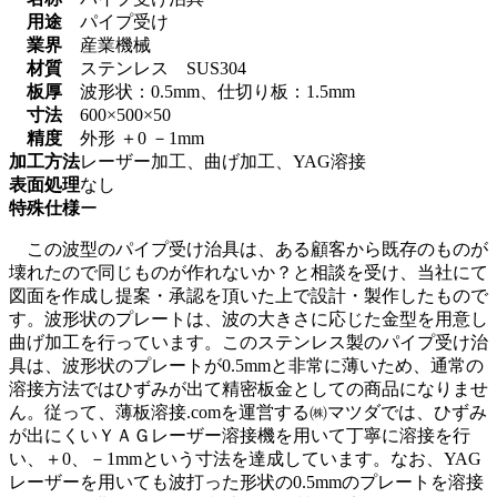
用途
パイプ受け
業界
産業機械
材質
ステンレス SUS304
板厚
波形状：0.5mm、仕切り板：1.5mm
寸法
600×500×50
精度
外形 ＋0 －1mm
加工方法
レーザー加工、曲げ加工、YAG溶接
表面処理
なし
特殊仕様
ー
この波型のパイプ受け治具は、ある顧客から既存のものが
壊れたので同じものが作れないか？と相談を受け、当社にて
図面を作成し提案・承認を頂いた上で設計・製作したもので
す。波形状のプレートは、波の大きさに応じた金型を用意し
曲げ加工を行っています。このステンレス製のパイプ受け治
具は、波形状のプレートが0.5mmと非常に薄いため、通常の
溶接方法ではひずみが出て精密板金としての商品になりませ
ん。従って、薄板溶接.comを運営する㈱マツダでは、ひずみ
が出にくいＹＡＧレーザー溶接機を用いて丁寧に溶接を行
い、＋0、－1mmという寸法を達成しています。なお、YAG
レーザーを用いても波打った形状の0.5mmのプレートを溶接