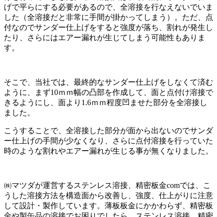
げで平らにする必要があるので、全溶接を行なえないでいま
した（全溶接だと非常に手間が掛かってしまう）。ただ、点
付なのでサンダー仕上げをすると強度が落ち、割れが発生し
たり、さらにはエアー漏れが生じてしまう可能性もありま
す。
そこで、当社では、最終的なサンダー仕上げをしなくて済む
ように、まず10ｍｍ幅の凸部を作成して、面と点付け溶接で
きるようにし、面より1.6ｍｍ程度凹ませた部分を全溶接し
ました。
こうすることで、全溶接した部分が面から出ないのでサンダ
ー仕上げの手間が少なくなり、さらに点付溶接を行っていた
時のような割れやエアー漏れが生じる事が無くなりました。
㈱マツダが運営するステンレス溶接、精密板金comでは、こ
うした溶接方法を構造面から改善し、強度、仕上がりに注意
して設計・製作しています。薄板板金にかかわらず、精密板
金や製缶品の溶接でお困りでしたら、ステンレス溶接、精密