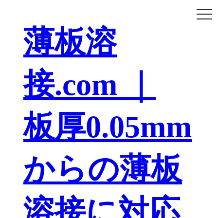
togg
navi
薄板溶
接.com ｜
板厚0.05mm
からの薄板
溶接に対応