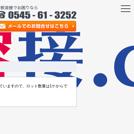
togg
navi
していますので、ロット数量は1ケからで