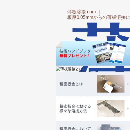
薄板溶接.com ｜
板厚0.05mmからの薄板溶接
Prodyced by (株)マツダ