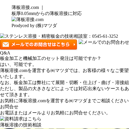
薄板溶接.com ｜
板厚0.05mmからの薄板溶接に対応
Prodyced by (株)マツダ
Q&A
板金加工と機械加工のセット発注は可能ですか？
はい、可能です。
薄板溶接.comを運営する㈱マツダでは、お客様の様々なご
いたします。
なお、板金加工は弊社にて展開・切断・仕上げ・曲げ・溶接組
ただし、製品の大きさなどによっては対応出来ないケースもありま
せて頂きます。
お気軽に薄板溶接.comを運営する㈱マツダまでご相談くださ
お問合せ
お電話またはメールよりお気軽にお問合せください。
薄板溶接の技術相談