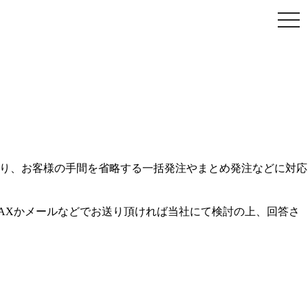
togg
navi
おり、お客様の手間を省略する一括発注やまとめ発注などに対応
、FAXかメールなどでお送り頂ければ当社にて検討の上、回答さ