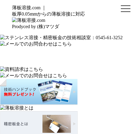
薄板溶接.com ｜
togg
navi
板厚0.05mmからの薄板溶接に対応
Prodyced by (株)マツダ