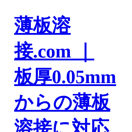
薄板溶
接.com ｜
板厚0.05mm
からの薄板
溶接に対応