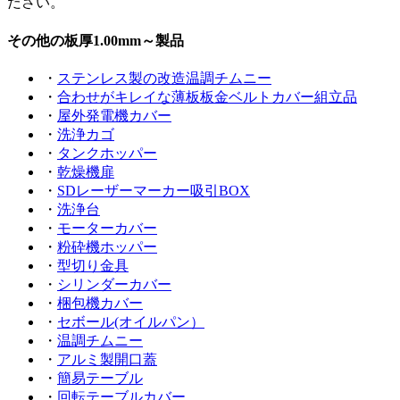
ださい。
その他の板厚1.00mm～製品
・
ステンレス製の改造温調チムニー
・
合わせがキレイな薄板板金ベルトカバー組立品
・
屋外発電機カバー
・
洗浄カゴ
・
タンクホッパー
・
乾燥機扉
・
SDレーザーマーカー吸引BOX
・
洗浄台
・
モーターカバー
・
粉砕機ホッパー
・
型切り金具
・
シリンダーカバー
・
梱包機カバー
・
セボール(オイルパン）
・
温調チムニー
・
アルミ製開口蓋
・
簡易テーブル
・
回転テーブルカバー