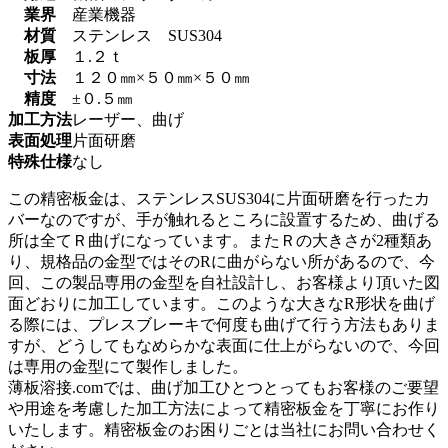
業界
産業機器
材質
ステンレス SUS304
板厚
１.２ｔ
寸法
１２０㎜×５０㎜×５０㎜
精度
±０.５㎜
加工方法
レーザー、曲げ
表面処理
片面研磨
特殊仕様
なし
この精密板金は、ステンレスSUS304に片面研磨を行ったカ
バーなのですが、手が触れるところに設置するため、曲げる
所は全てＲ曲げになっています。またＲの大きさが2種類あ
り、規格品の金型ではそのRに曲がらない所があるので、今
回、この製品専用の金型を自社設計し、お客様より頂いた図
面どおりに加工しています。このような大きなR形状を曲げ
る際には、プレスブレーキで何度も曲げて行う方法もありま
すが、どうしてもなめらかな表面に仕上がらないので、今回
は専用の金型にて製作しました。
薄板溶接.comでは、曲げ加工ひとつとってもお客様のご要望
や用途を考慮した加工方法によって精密板金を丁寧にお作り
いたします。精密板金のお困りごとは当社にお問い合わせく