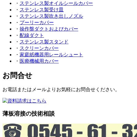
・
ステンレス製オイルシールカバー
・
ステンレス製受け皿
・
ステンレス製吹き出しノズル
・
プーリーカバー
・
操作盤ダクトおよびカバー
・
配線ダクト
・
ステンレス製スタンド
・
スクリーンカバー
・
家庭紙機器用レールシュート
・
医療機械用カバー
お問合せ
お電話またはメールよりお気軽にお問合せください。
薄板溶接の技術相談