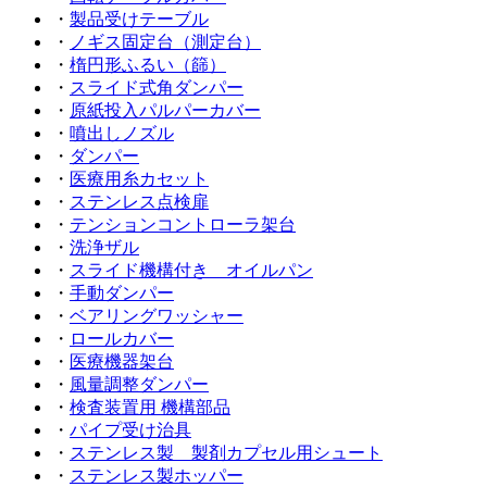
・
製品受けテーブル
・
ノギス固定台（測定台）
・
楕円形ふるい（篩）
・
スライド式角ダンパー
・
原紙投入パルパーカバー
・
噴出しノズル
・
ダンパー
・
医療用糸カセット
・
ステンレス点検扉
・
テンションコントローラ架台
・
洗浄ザル
・
スライド機構付き オイルパン
・
手動ダンパー
・
ベアリングワッシャー
・
ロールカバー
・
医療機器架台
・
風量調整ダンパー
・
検査装置用 機構部品
・
パイプ受け治具
・
ステンレス製 製剤カプセル用シュート
・
ステンレス製ホッパー