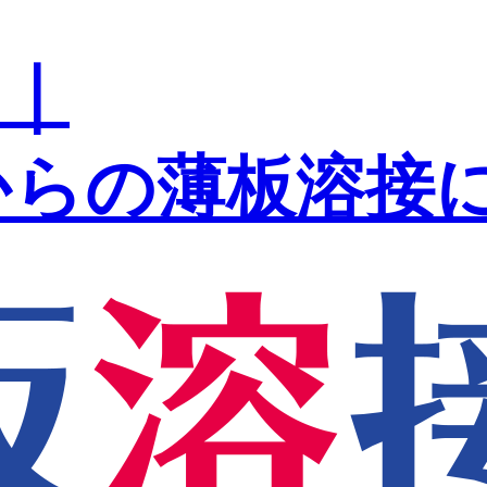
 ｜
mからの薄板溶接