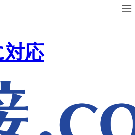
togg
navi
に対応