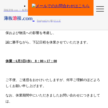
toggl
６月２日臨時休業のお知らせ
薄板溶接.com ｜
板厚0.05mmからの薄板溶接に対応
navig
Prodyced by (株)マツダ
現在接近しております台風６号の影響により、従業員の安全確
保および物流への影響を考慮し、
誠に勝手ながら、下記日程を休業させていただきます。
休業：6月3日(水) 8：00～17：00
ご不便、ご迷惑をおかけいたしますが、何卒ご理解のほどよろ
しくお願い申し上げます。
なお、休業期間中にいただきましたお問い合わせにつきまして
は、